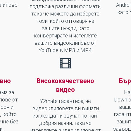
клипове
Androi
поддържа различни формати,
като 
така че можете да изберете
този, който отговаря на
вашите нужди, като
конвертирате и изтегляте
вашите видеоклипове от
YouTube в MP3 и MP4.
ивно
Висококачествено
Бър
видео
ама за
На
пове от
Downlo
Y2mate гарантира, че
ясен и
ваша
видеоклиповете ви винаги
, който
гарант
изглеждат и звучат по най-
чне без
защит
добрия начин, така че
и.
завърш
изтегляйте видеоклипове от