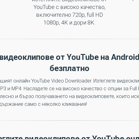
YouTube с високо качество,
включително 720p, full HD
1080p, 4K и дори 8K.
видеоклипове от YouTube на Androi
безплатно
шият онлайн YouTube Video Downloader. Изтеглете видеокл
 и MP4. Насладете се на високо качество с опции за Full 
лесно и бързо получаването на видеоклиповете, които иска
държание само с няколко кликвания!
еглите видеоклипове от YouTube он