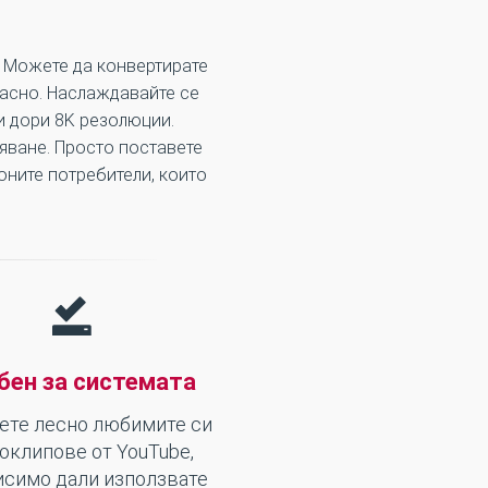
. Можете да конвертирате
пасно. Наслаждавайте се
 и дори 8K резолюции.
яване. Просто поставете
оните потребители, които
бен за системата
ете лесно любимите си
оклипове от YouTube,
исимо дали използвате