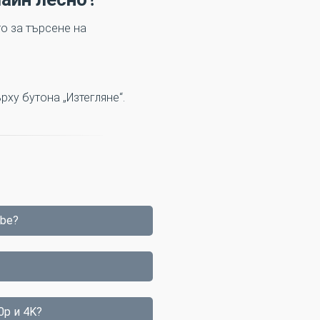
о за търсене на
рху бутона „Изтегляне“.
ube?
0p и 4K?