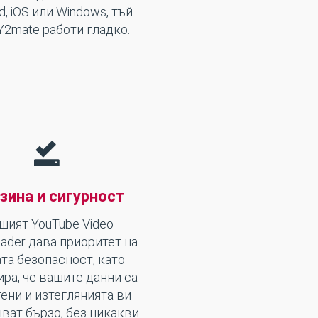
d, iOS или Windows, тъй
Y2mate работи гладко.
зина и сигурност
шият YouTube Video
ader дава приоритет на
та безопасност, като
ира, че вашите данни са
ени и изтеглянията ви
ват бързо, без никакви