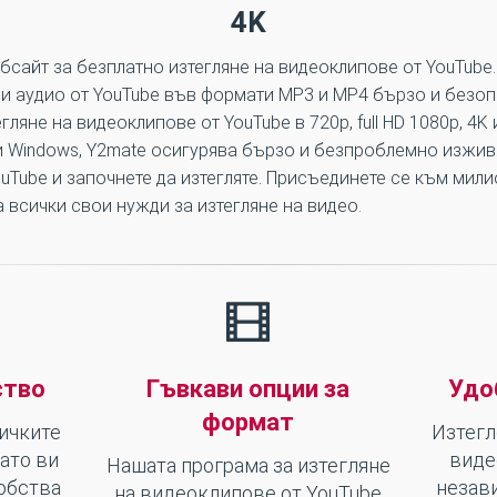
4K
бсайт за безплатно изтегляне на видеоклипове от YouTube
 и аудио от YouTube във формати MP3 и MP4 бързо и безо
ляне на видеоклипове от YouTube в 720p, full HD 1080p, 4K
 и Windows, Y2mate осигурява бързо и безпроблемно изжив
uTube и започнете да изтегляте. Присъединете се към мили
 всички свои нужди за изтегляне на видео.
ство
Гъвкави опции за
Удо
формат
ичките
Изтегл
като ви
виде
Нашата програма за изтегляне
обства
незав
на видеоклипове от YouTube