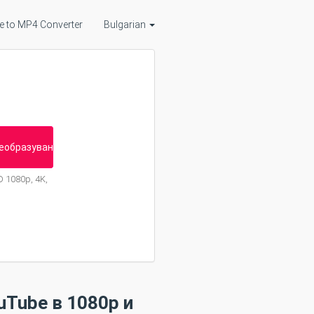
 to MP4 Converter
Bulgarian
еобразуване
 1080p, 4K,
uTube в 1080p и