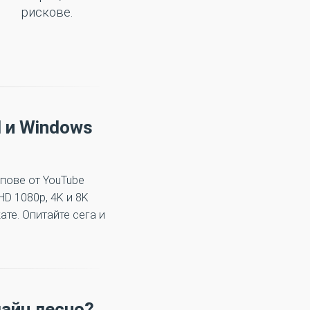
рискове.
d и Windows
ипове от YouTube
HD 1080p, 4K и 8K
те. Опитайте сега и
лайн лесно?