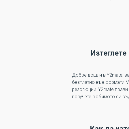
Изтеглете 
Добре дошли в Y2mate, ва
безплатно във формати MP3
резолюции. Y2mate прави 
получете любимото си съ
Как да изт