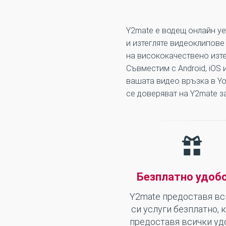
Y2mate е водещ онлайн уе
и изтегляте видеоклипове
на висококачествено изтег
Съвместим с Android, iOS
вашата видео връзка в Yo
се доверяват на Y2mate за
Безплатно удоб
Y2mate предоставя вс
си услуги безплатно, 
предоставя всички уд