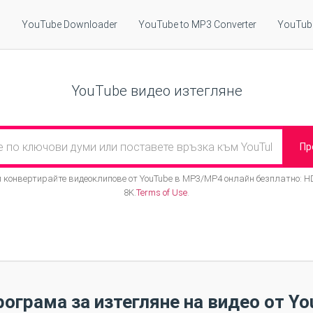
YouTube Downloader
YouTube to MP3 Converter
YouTube
YouTube видео изтегляне
Пр
и конвертирайте видеоклипове от YouTube в MP3/MP4 онлайн безплатно: HD
8K.
Terms of Use
.
ограма за изтегляне на видео от Yo