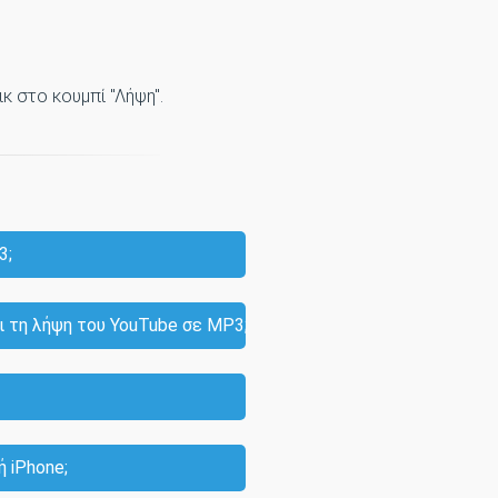
κ στο κουμπί "Λήψη".
3;
 τη λήψη του YouTube σε MP3;
 iPhone;