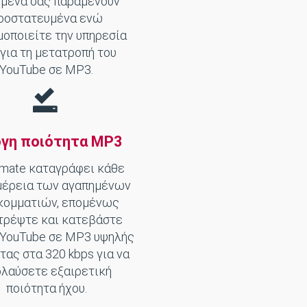
μένα σας παραμένουν
ροστατευμένα ενώ
μοποιείτε την υπηρεσία
για τη μετατροπή του
YouTube σε MP3.
γη ποιότητα MP3
mate καταγράφει κάθε
μέρεια των αγαπημένων
κομματιών, επομένως
τρέψτε και κατεβάστε
 YouTube σε MP3 υψηλής
τας στα 320 kbps για να
λαύσετε εξαιρετική
ποιότητα ήχου.