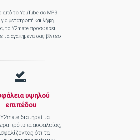
εο από το YouTube σε MP3
 για μετατροπή και λήψη
ac, το Y2mate προσφέρει
τε τα αγαπημένα σας βίντεο
σφάλεια υψηλού
επιπέδου
 Y2mate διατηρεί τα
ερα πρότυπα ασφαλείας,
ασφαλίζοντας ότι τα