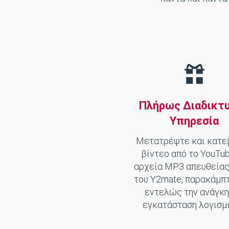
Πλήρως Διαδικτ
Υπηρεσία
Μετατρέψτε και κατε
βίντεο από το YouTu
αρχεία MP3 απευθεία
του Y2mate, παρακάμπ
εντελώς την ανάγκη
εγκατάσταση λογισμι