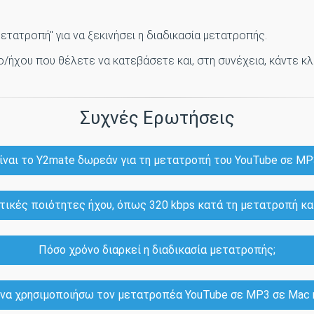
Μετατροπή" για να ξεκινήσει η διαδικασία μετατροπής.
ο/ήχου που θέλετε να κατεβάσετε και, στη συνέχεια, κάντε κλι
Συχνές Ερωτήσεις
ίναι το Y2mate δωρεάν για τη μετατροπή του YouTube σε MP
κές ποιότητες ήχου, όπως 320 kbps κατά τη μετατροπή και
Πόσο χρόνο διαρκεί η διαδικασία μετατροπής;
α χρησιμοποιήσω τον μετατροπέα YouTube σε MP3 σε Mac ή