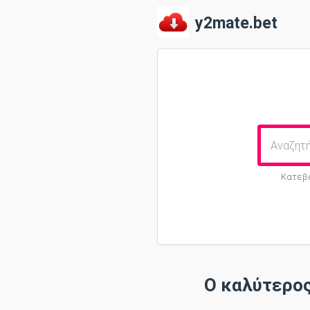
y2mate.bet
Κατεβά
Ο καλύτερο