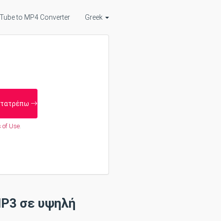
Tube to MP4 Converter
Greek
τατρέπω
 of Use
.
P3 σε υψηλή