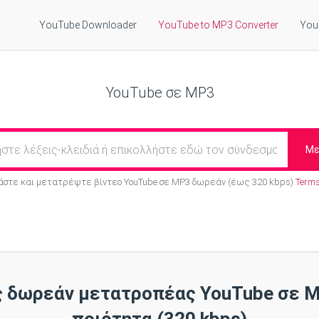
YouTube Downloader
YouTube to MP3 Converter
You
YouTube σε MP3
Με
στε και μετατρέψτε βίντεο YouTube σε MP3 δωρεάν (έως 320 kbps).
Terms
ς δωρεάν μετατροπέας YouTube σε M