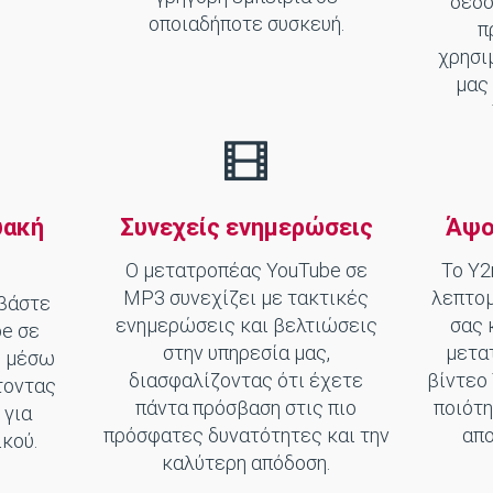
δεδο
οποιαδήποτε συσκευή.
π
χρησι
μας 
υακή
Συνεχείς ενημερώσεις
Άψο
Ο μετατροπέας YouTube σε
Το Y2
MP3 συνεχίζει με τακτικές
λεπτο
βάστε
ενημερώσεις και βελτιώσεις
σας 
be σε
στην υπηρεσία μας,
μετα
ς μέσω
διασφαλίζοντας ότι έχετε
βίντεο
τοντας
πάντα πρόσβαση στις πιο
ποιότη
 για
πρόσφατες δυνατότητες και την
απο
κού.
καλύτερη απόδοση.