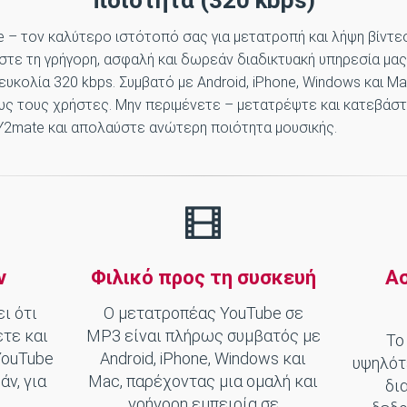
ποιότητα (320 kbps)
– τον ​​καλύτερο ιστότοπό σας για μετατροπή και λήψη βίντ
τε τη γρήγορη, ασφαλή και δωρεάν διαδικτυακή υπηρεσία μας
ευκολία 320 kbps. Συμβατό με Android, iPhone, Windows και M
λους τους χρήστες. Μην περιμένετε – μετατρέψτε και κατεβάσ
Y2mate και απολαύστε ανώτερη ποιότητα μουσικής.
ν
Φιλικό προς τη συσκευή
Α
ι ότι
Ο μετατροπέας YouTube σε
τε και
MP3 είναι πλήρως συμβατός με
Το
YouTube
Android, iPhone, Windows και
υψηλότ
ν, για
Mac, παρέχοντας μια ομαλή και
δι
γρήγορη εμπειρία σε