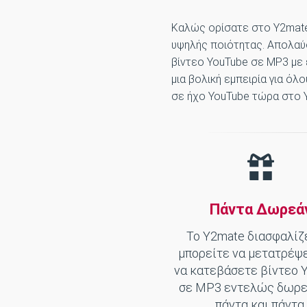
Καλώς ορίσατε στο Y2mate 
υψηλής ποιότητας. Απολαύσ
βίντεο YouTube σε MP3 με 
μια βολική εμπειρία για ό
σε ήχο YouTube τώρα στο 
Πάντα Δωρεά
Το Y2mate διασφαλίζε
μπορείτε να μετατρέψε
να κατεβάσετε βίντεο 
σε MP3 εντελώς δωρεά
πάντα και πάντα.